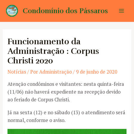
Ir
Condomínio dos Pássaros
para
Mai
o
conteúdo
Men
Funcionamento da
Administração : Corpus
Christi 2020
Notícias
/ Por
Administração
/
9 de junho de 2020
Atenção condôminos e visitantes: nesta quinta-feira
(11/06) não haverá expediente na recepção devido
ao feriado de Corpus Christi.
Já na sexta (12) e no sábado (13) o atendimento será
normal, conforme o aviso.