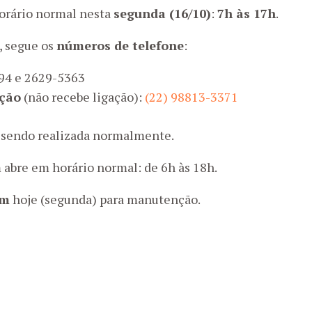
orário normal nesta
segunda (16/10)
:
7h às 17h
.
, segue os
números de telefone
:
94 e 2629-5363
ção
(não recebe ligação):
(22) 98813-3371
sendo realizada normalmente.
abre em horário normal: de 6h às 18h.
am
hoje (segunda) para manutenção.