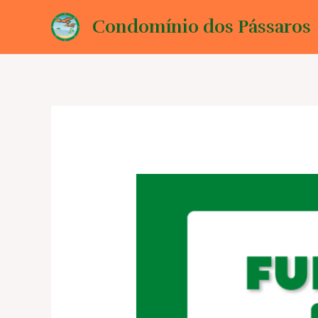
Ir
Condomínio dos Pássaros
para
o
conteúdo