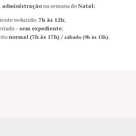
 administração
na semana do
Natal:
iente reduzido:
7h às 12h
;
eriado –
sem expediente
;
nto
normal (7h às 17h) /
sábado (
9h às 13h)
.