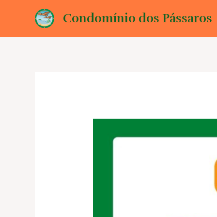
Ir
Condomínio dos Pássaros
para
o
conteúdo