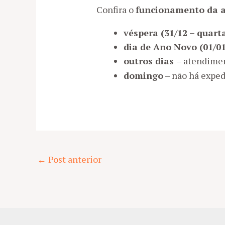
Confira o
funcionamento da 
véspera (31/12 – quart
dia de Ano Novo (01/01
outros dias
– atendime
domingo
– não há exped
Post
←
Post anterior
navigation