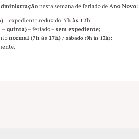
administração
nesta semana de feriado de
Ano Novo
:
a)
– expediente reduzido:
7h às 12h
;
 – quinta)
– feriado –
sem expediente
;
nto
normal (7h às 17h) /
sábado (
9h às 13h);
iente.