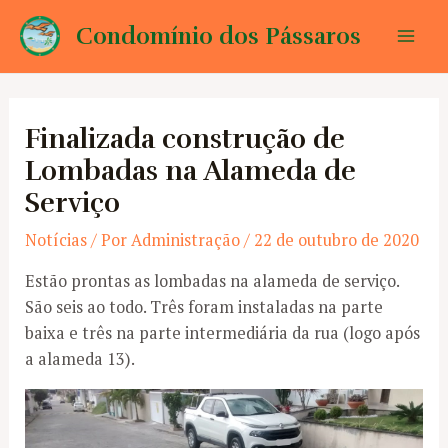
Ir
Condomínio dos Pássaros
para
Mai
o
conteúdo
Men
Finalizada construção de
Lombadas na Alameda de
Serviço
Notícias
/ Por
Administração
/
22 de outubro de 2020
Estão prontas as lombadas na alameda de serviço.
São seis ao todo. Três foram instaladas na parte
baixa e três na parte intermediária da rua (logo após
a alameda 13).