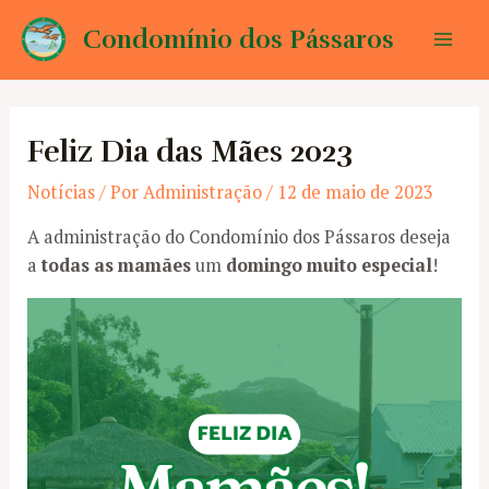
Ir
Condomínio dos Pássaros
para
Mai
o
conteúdo
Men
Feliz Dia das Mães 2023
Notícias
/ Por
Administração
/
12 de maio de 2023
A administração do Condomínio dos Pássaros deseja
a
todas as mamães
um
domingo muito especial
!