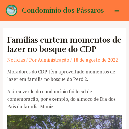
Ir
Condomínio dos Pássaros
para
Mai
o
conteúdo
Men
Famílias curtem momentos de
lazer no bosque do CDP
Notícias
/ Por
Administração
/
18 de agosto de 2022
Moradores do CDP têm aproveitado momentos de
lazer em família no bosque do Peró 2.
A área verde do condomínio foi local de
comemoração, por exemplo, do almoço de Dia dos
Pais da família Muniz.