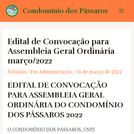
Ir
Condomínio dos Pássaros
para
Mai
o
conteúdo
Men
Edital de Convocação para
Assembleia Geral Ordinária
março/2022
Notícias
/ Por
Administração
/
16 de março de 2022
EDITAL DE CONVOCAÇÃO
PARA ASSEMBLEIA GERAL
ORDINÁRIA DO CONDOMÍNIO
DOS PÁSSAROS 2022
O CONDOMÍNIO DOS PÁSSAROS, CNPJ