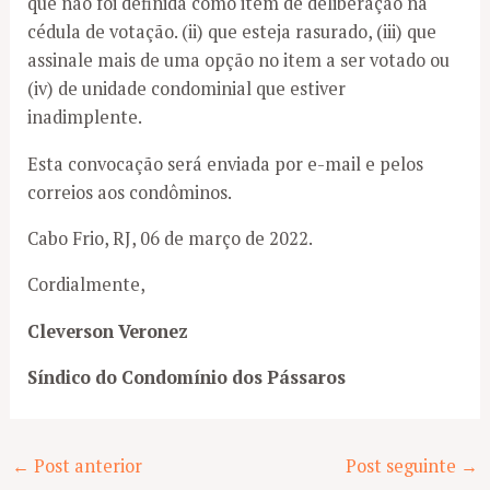
que não foi definida como item de deliberação na
cédula de votação. (ii) que esteja rasurado, (iii) que
assinale mais de uma opção no item a ser votado ou
(iv) de unidade condominial que estiver
inadimplente.
Esta convocação será enviada por e-mail e pelos
correios aos condôminos.
Cabo Frio, RJ, 06 de março de 2022.
Cordialmente,
Cleverson Veronez
Síndico do Condomínio dos Pássaros
Post
←
Post anterior
Post seguinte
→
navigation