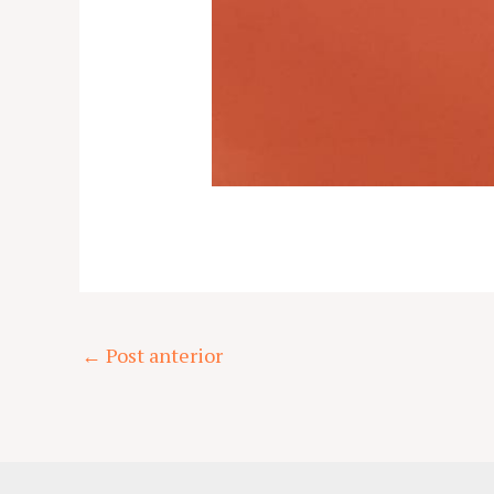
Post
←
Post anterior
navigation