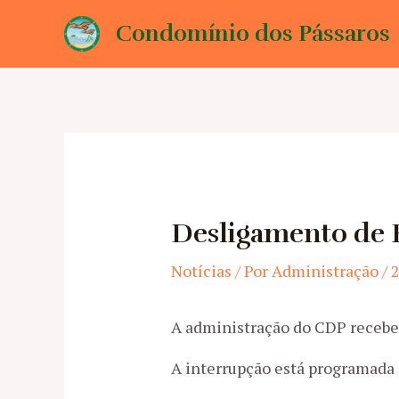
Ir
Condomínio dos Pássaros
para
o
conteúdo
Desligamento de 
Notícias
/ Por
Administração
/
2
A administração do CDP recebe
A interrupção está programada 