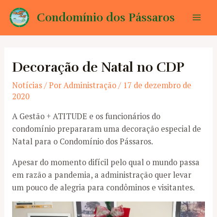
Ir
Condomínio dos Pássaros
para
Mai
o
conteúdo
Men
Decoração de Natal no CDP
Notícias
/ Por
Administração
/
17 de dezembro de
2020
A Gestão + ATITUDE e os funcionários do
condomínio prepararam uma decoração especial de
Natal para o Condomínio dos Pássaros.
Apesar do momento difícil pelo qual o mundo passa
em razão a pandemia, a administração quer levar
um pouco de alegria para condôminos e visitantes.