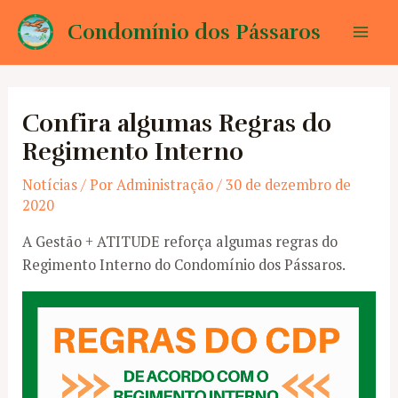
Ir
Condomínio dos Pássaros
para
Mai
o
conteúdo
Men
Confira algumas Regras do
Regimento Interno
Notícias
/ Por
Administração
/
30 de dezembro de
2020
A Gestão + ATITUDE reforça algumas regras do
Regimento Interno do Condomínio dos Pássaros.