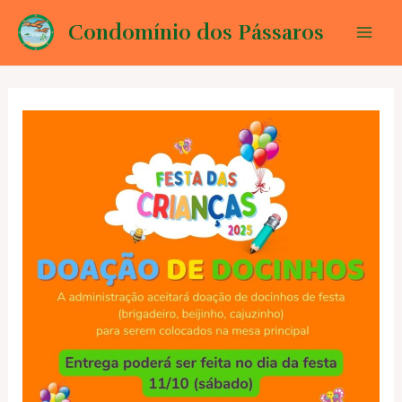
Ir
Condomínio dos Pássaros
para
Mai
o
conteúdo
Men