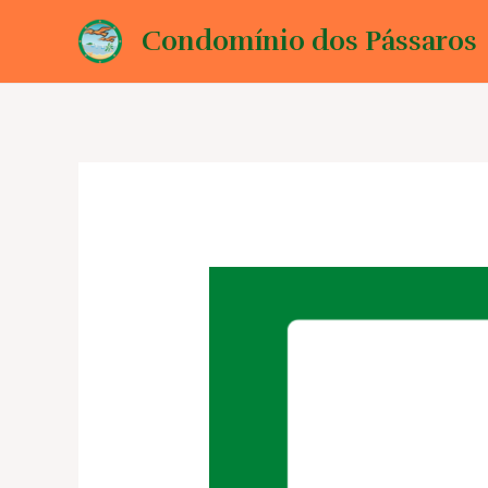
Ir
Condomínio dos Pássaros
para
o
conteúdo