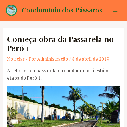
Ir
Condomínio dos Pássaros
para
Mai
o
conteúdo
Men
Começa obra da Passarela no
Peró 1
Notícias
/ Por
Administração
/
8 de abril de 2019
A reforma da passarela do condomínio já está na
etapa do Peró 1.