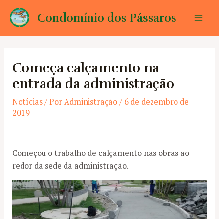
Ir
Condomínio dos Pássaros
para
Mai
o
conteúdo
Men
Começa calçamento na
entrada da administração
Notícias
/ Por
Administração
/
6 de dezembro de
2019
Começou o trabalho de calçamento nas obras ao
redor da sede da administração.