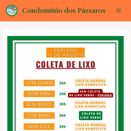
Ir
Condomínio dos Pássaros
para
Mai
o
conteúdo
Men