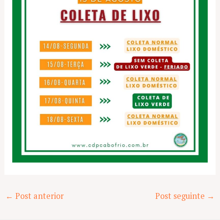
Post
←
Post anterior
Post seguinte
→
navigation