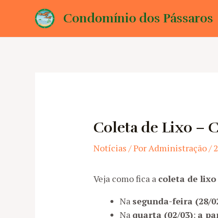
Ir
Condomínio dos Pássaros
para
o
conteúdo
Coleta de Lixo – 
Notícias
/ Por
Administração
/
2
Veja como fica a
coleta de lix
Na
segunda-feira (28/0
Na
quarta (02/03)
:
a pa