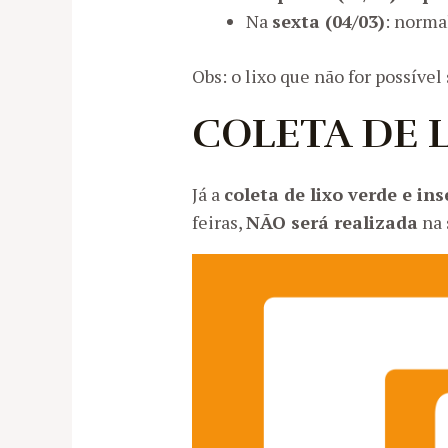
Na
sexta (04/03)
: normal
Obs: o lixo que não for possível
COLETA DE L
Já a
coleta de lixo verde e ins
feiras,
NÃO será realizada
na 