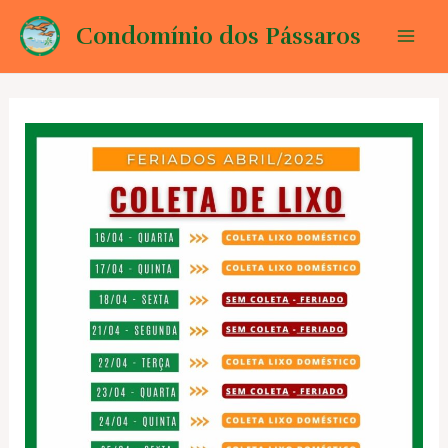
Ir
Condomínio dos Pássaros
para
Mai
o
conteúdo
Men