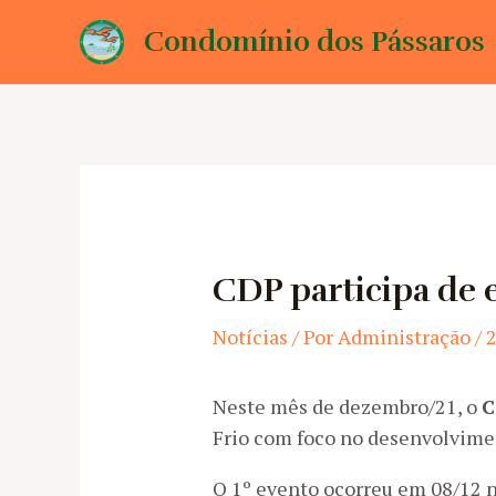
Ir
Condomínio dos Pássaros
para
o
conteúdo
CDP participa de 
Notícias
/ Por
Administração
/
Neste mês de dezembro/21, o
C
Frio com foco no desenvolvimen
O 1º evento ocorreu em 08/12 n