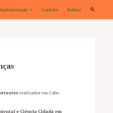
Pesquisar
Institucional
Contato
Boleto
nças
ortantes
realizados em Cabo
iental e Ciência Cidadã em