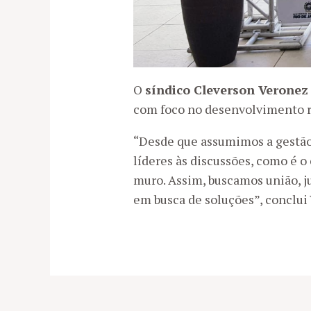
O
síndico Cleverson Veronez
com foco no desenvolvimento r
“Desde que assumimos a gestão
líderes às discussões, como é o
muro. Assim, buscamos união, j
em busca de soluções”, conclui
Post