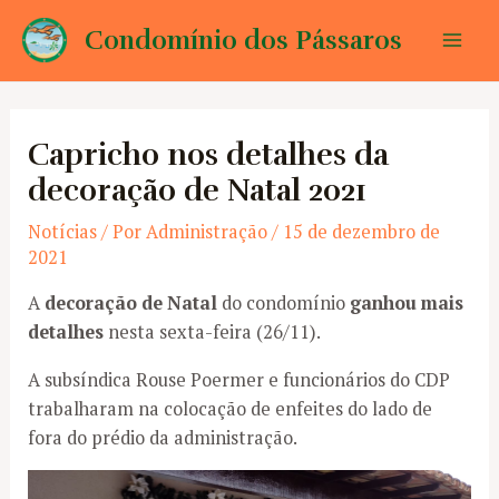
Ir
Condomínio dos Pássaros
para
Mai
o
conteúdo
Men
Capricho nos detalhes da
decoração de Natal 2021
Notícias
/ Por
Administração
/
15 de dezembro de
2021
A
decoração de Natal
do condomínio
ganhou mais
detalhes
nesta sexta-feira (26/11).
A subsíndica Rouse Poermer e funcionários do CDP
trabalharam na colocação de enfeites do lado de
fora do prédio da administração.