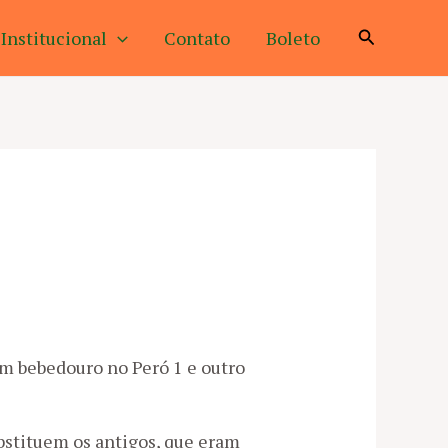
Pesquisar
Institucional
Contato
Boleto
m bebedouro no Peró 1 e outro
ubstituem os antigos, que eram