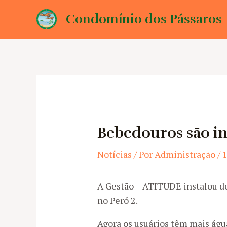
Ir
Condomínio dos Pássaros
para
o
conteúdo
Bebedouros são in
Notícias
/ Por
Administração
/
1
A Gestão + ATITUDE instalou do
no Peró 2.
Agora os usuários têm mais água