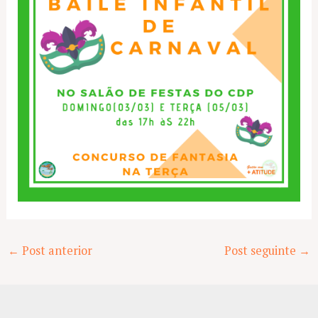
Post
←
Post anterior
Post seguinte
→
navigation