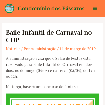
Ir
Condomínio dos Pássaros
para
Mai
o
conteúdo
Men
Baile Infantil de Carnaval no
CDP
Notícias
/ Por
Administração
/
11 de março de 2019
A administração avisa que o Salão de Festas está
reservado para Baile Infantil de Carnaval em dois
dias: no domingo (03/03) e na terça (05/03), de 17h
às 22h.
Na terça, haverá um concurso de fantasia.