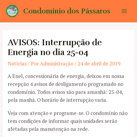
Ir
Condomínio dos Pássaros
para
Mai
o
conteúdo
Men
AVISOS: Interrupção de
Energia no dia 25-04
Notícias
/ Por
Administração
/
24 de abril de 2019
A Enel, concessionária de energia, deixou em nossa
recepção 4 avisos de desligamento programado no
condomínio. Todos avisos são para amanhã: 25-04,
pela manhã. O horário de interrupção varia.
Veja com atenção e programe-se. O condomínio não
tem condições de informar quais unidades serão
afetadas pela manutenção na rede.