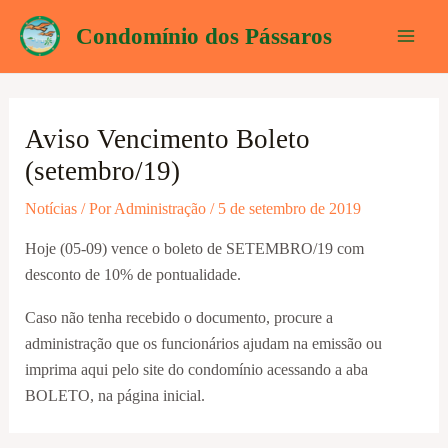
Ir
Condomínio dos Pássaros
para
Mai
o
conteúdo
Men
Aviso Vencimento Boleto
(setembro/19)
Notícias
/ Por
Administração
/
5 de setembro de 2019
Hoje (05-09) vence o boleto de SETEMBRO/19 com
desconto de 10% de pontualidade.
Caso não tenha recebido o documento, procure a
administração que os funcionários ajudam na emissão ou
imprima aqui pelo site do condomínio acessando a aba
BOLETO, na página inicial.