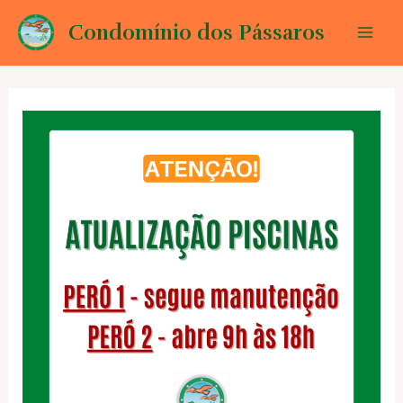
Ir
Condomínio dos Pássaros
para
Mai
o
conteúdo
Men