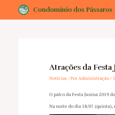
Ir
Condomínio dos Pássaros
para
o
conteúdo
Atrações da Festa
Notícias
/ Por
Administração
/
1
O palco da Festa Junina 2019 d
Na noite do dia 18/07 (quinta),