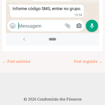
Post
←
Post anterior
Post seguinte
→
navigation
© 2026 Condomínio dos Pássaros