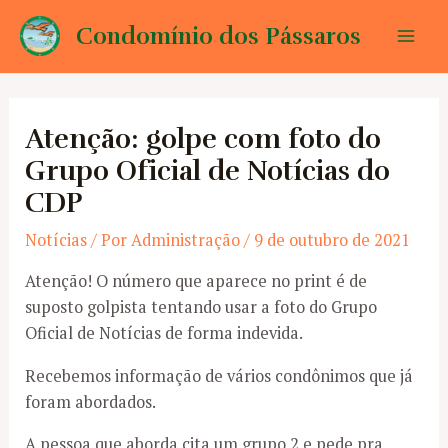
Ir
Condomínio dos Pássaros
para
Mai
o
conteúdo
Men
Atenção: golpe com foto do
Grupo Oficial de Notícias do
CDP
Notícias
/ Por
Administração
/
9 de outubro de 2021
Atenção! O número que aparece no print é de
suposto golpista tentando usar a foto do Grupo
Oficial de Notícias de forma indevida.
Recebemos informação de vários condônimos que já
foram abordados.
A pessoa que aborda cita um grupo 2 e pede pra