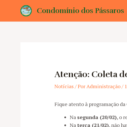
Ir
Condomínio dos Pássaros
para
o
conteúdo
Atenção: Coleta d
Notícias
/ Por
Administração
/
1
Fique atento à programação da
Na
segunda (20/02)
, o 
Na
terça (21/02)
, não h