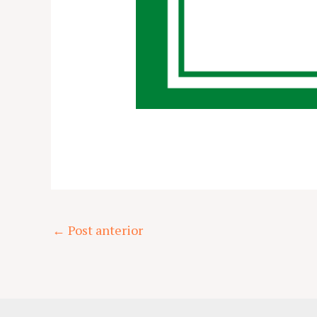
Post
←
Post anterior
navigation