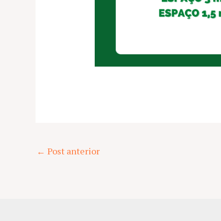
Post
←
Post anterior
navigation