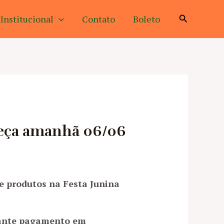
Pesquisar
Institucional
Contato
Boleto
meça amanhã 06/06
e produtos na Festa Junina
ante pagamento em