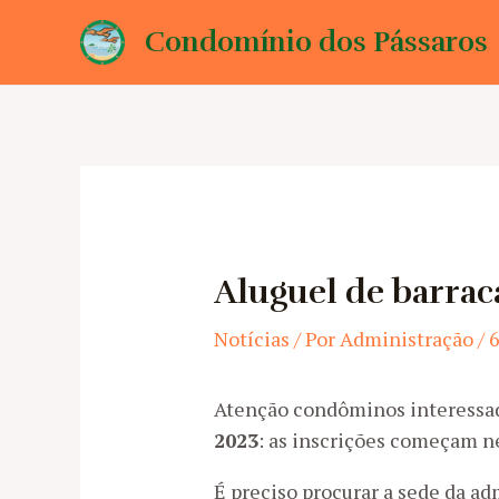
Ir
Condomínio dos Pássaros
para
o
conteúdo
Aluguel de barrac
Notícias
/ Por
Administração
/
6
Atenção condôminos interess
2023
: as inscrições começam ne
É preciso procurar a sede da ad