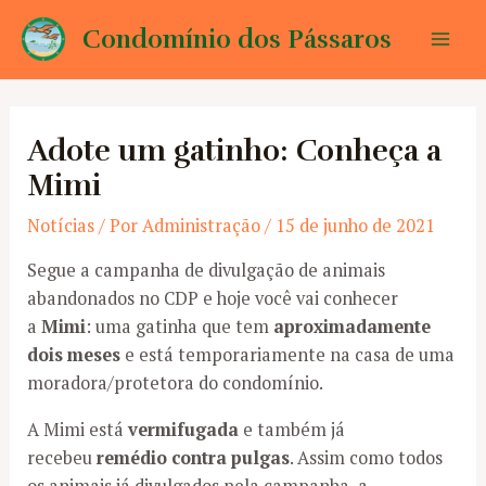
Ir
Condomínio dos Pássaros
para
Mai
o
conteúdo
Men
Adote um gatinho: Conheça a
Mimi
Notícias
/ Por
Administração
/
15 de junho de 2021
Segue a campanha de divulgação de animais
abandonados no CDP e hoje você vai conhecer
a
Mimi
: uma gatinha que tem
aproximadamente
dois meses
e está temporariamente na casa de uma
moradora/protetora do condomínio.
A Mimi está
vermifugada
e também já
recebeu
remédio contra pulgas
. Assim como todos
os animais já divulgados pela campanha, a