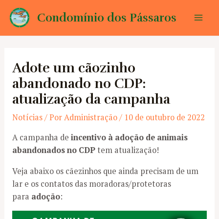
Ir
Condomínio dos Pássaros
para
Mai
o
conteúdo
Men
Adote um cãozinho
abandonado no CDP:
atualização da campanha
Notícias
/ Por
Administração
/
10 de outubro de 2022
A campanha de
incentivo à adoção de animais
abandonados no CDP
tem atualização!
Veja abaixo os cãezinhos que ainda precisam de um
lar e os contatos das moradoras/protetoras
para
adoção
: