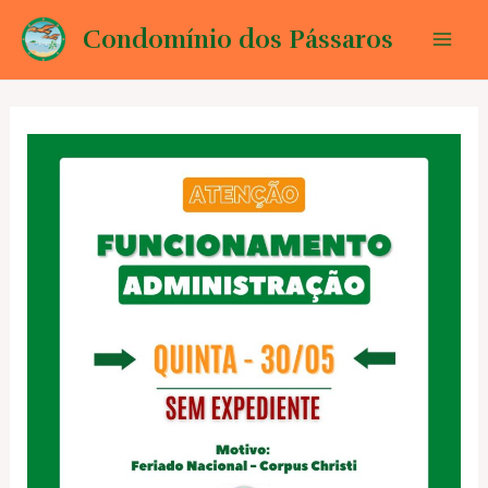
Ir
Condomínio dos Pássaros
para
Mai
o
conteúdo
Men