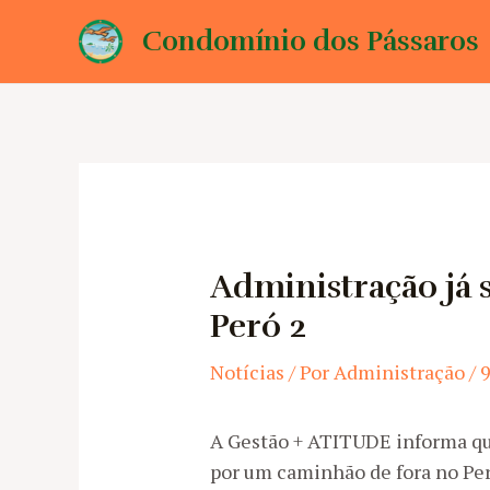
Ir
Condomínio dos Pássaros
para
o
conteúdo
Administração já s
Peró 2
Notícias
/ Por
Administração
/
9
A Gestão + ATITUDE informa q
por um caminhão de fora no Per