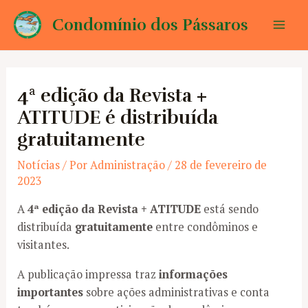
Ir
Condomínio dos Pássaros
para
Mai
o
conteúdo
Men
4ª edição da Revista +
ATITUDE é distribuída
gratuitamente
Notícias
/ Por
Administração
/
28 de fevereiro de
2023
A
4ª edição da Revista + ATITUDE
está sendo
distribuída
gratuitamente
entre condôminos e
visitantes.
A publicação impressa traz
informações
importantes
sobre ações administrativas e conta