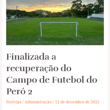
Cantata
de
Fim
de
Ano
Finalizada a
recuperação do
Campo de Futebol do
Peró 2
Notícias
/
Administração
/
12 de dezembro de 2023