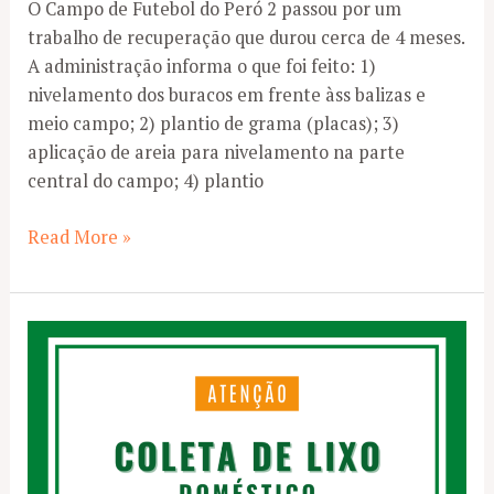
O Campo de Futebol do Peró 2 passou por um
trabalho de recuperação que durou cerca de 4 meses.
A administração informa o que foi feito: 1)
nivelamento dos buracos em frente àss balizas e
meio campo; 2) plantio de grama (placas); 3)
aplicação de areia para nivelamento na parte
central do campo; 4) plantio
Finalizada
Read More »
a
recuperação
do
Campo
de
Futebol
do
Peró
2