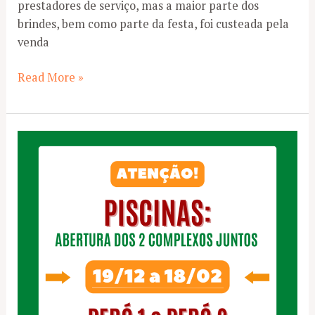
prestadores de serviço, mas a maior parte dos
brindes, bem como parte da festa, foi custeada pela
venda
Confraternização
Read More »
de
fim
de
ano
para
os
funcionários
do
CDP