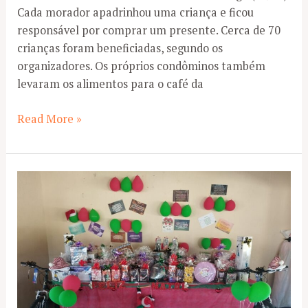
Cada morador apadrinhou uma criança e ficou
responsável por comprar um presente. Cerca de 70
crianças foram beneficiadas, segundo os
organizadores. Os próprios condôminos também
levaram os alimentos para o café da
Moradores
Read More »
realizam
festa
para
filhos
de
funcionários