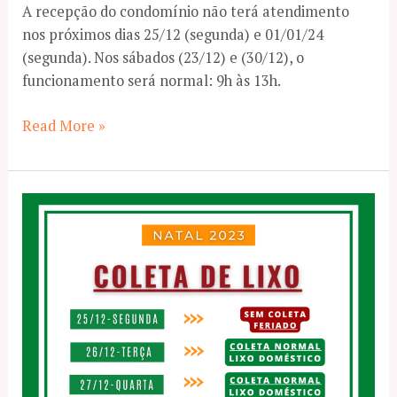
A recepção do condomínio não terá atendimento
nos próximos dias 25/12 (segunda) e 01/01/24
(segunda). Nos sábados (23/12) e (30/12), o
funcionamento será normal: 9h às 13h.
Administração
Read More »
sem
expediente
nos
dias
25/12
e
01/01