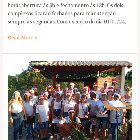
hora: abertura às 9h e fechamento às 18h. Os dois
complexos ficarão fechados para manutenção
sempre às segundas. Com exceção do dia 01/01/24,
Atenção:
Read More »
Mudança
nas
Piscinas
a
partir
de
terça
(19/12)