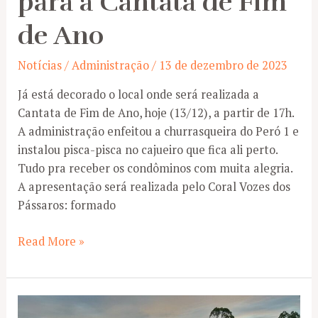
para a Cantata de Fim
de Ano
Notícias
/
Administração
/
13 de dezembro de 2023
Já está decorado o local onde será realizada a
Cantata de Fim de Ano, hoje (13/12), a partir de 17h.
A administração enfeitou a churrasqueira do Peró 1 e
instalou pisca-pisca no cajueiro que fica ali perto.
Tudo pra receber os condôminos com muita alegria.
A apresentação será realizada pelo Coral Vozes dos
Pássaros: formado
Decorado
Read More »
o
espaço
para
a