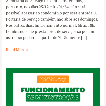
A Portaria de Serviço não abre aos feriados,
portanto, nos dias 25/12 e 01/01/24 não será
possível acessar ao condomínio por essa entrada. A
Portaria de Serviço também não abre aos domingos.
Nos outros dias, funcionamento normal: 6h às 18h.
Lembrando que prestadores de serviços só podem
usar essa portaria a partir de 7h. Somente […]
Portaria
Read More »
de
Serviço:
fechada
nos
dias
25/12
e
01/01