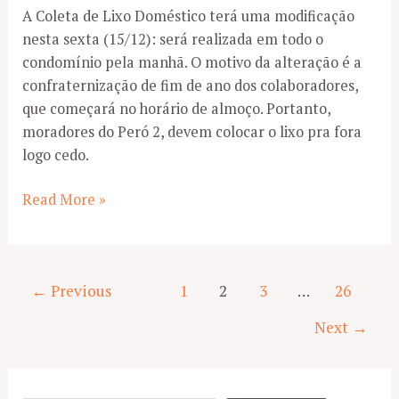
A Coleta de Lixo Doméstico terá uma modificação
nesta sexta (15/12): será realizada em todo o
condomínio pela manhã. O motivo da alteração é a
confraternização de fim de ano dos colaboradores,
que começará no horário de almoço. Portanto,
moradores do Peró 2, devem colocar o lixo pra fora
logo cedo.
Coleta
Read More »
de
lixo
terá
Paginação
←
Previous
1
2
3
…
26
alteração
de
nesta
Next
→
post
sexta
(15/12)