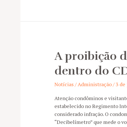
funcionamento
das
Piscinas
A proibição 
dentro do C
Notícias
/
Administração
/
3 de
Atenção condôminos e visitant
estabelecido no Regimento Inte
considerado infração. O cond
“Decibelímetro” que mede o vo