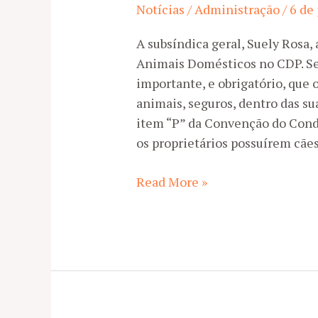
Notícias
/
Administração
/
6 de
A subsíndica geral, Suely Rosa,
Animais Domésticos no CDP. Se
importante, e obrigatório, qu
animais, seguros, dentro das su
item “P” da Convenção do Cond
os proprietários possuírem cãe
A
Read More »
Posse
Responsável
de
Animais
Domésticos
no