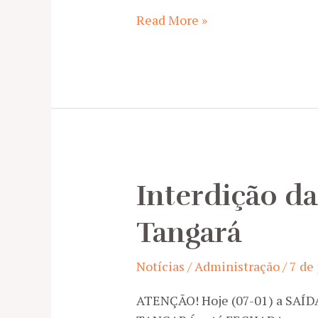
Jornal
Read More »
+
ATITUDE
tem
Versão
Digital
Interdição da
Tangará
Notícias
/
Administração
/
7 de
ATENÇÃO! Hoje (07-01) a SAÍ