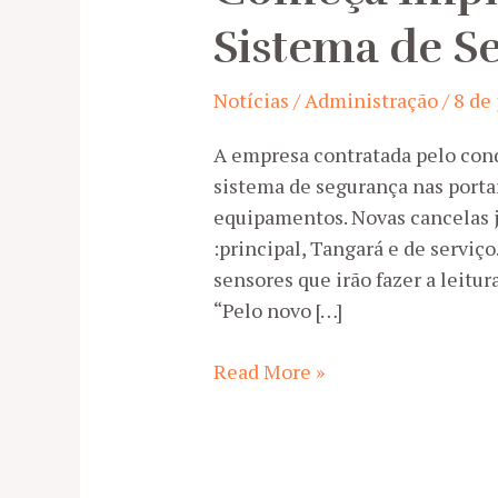
Sistema de S
Notícias
/
Administração
/
8 de
A empresa contratada pelo con
sistema de segurança nas portar
equipamentos. Novas cancelas j
:principal, Tangará e de serviç
sensores que irão fazer a leitur
“Pelo novo […]
Começa
Read More »
Implantação
de
Novo
Sistema