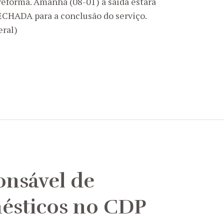
forma. Amanhã (08-01) a saída estará
ECHADA para a conclusão do serviço.
eral)
onsável de
ésticos no CDP