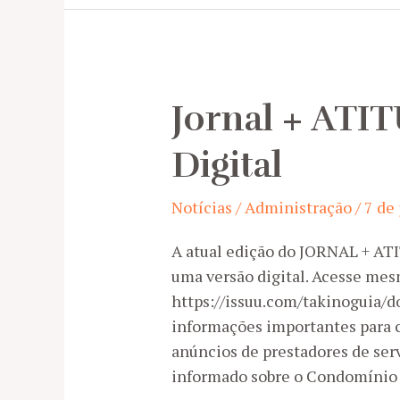
de
Segurança
no
CDP
Jornal + ATI
Digital
Notícias
/
Administração
/
7 de
A atual edição do JORNAL + 
uma versão digital. Acesse mesm
https://issuu.com/takinoguia/d
informações importantes para 
anúncios de prestadores de ser
informado sobre o Condomínio 